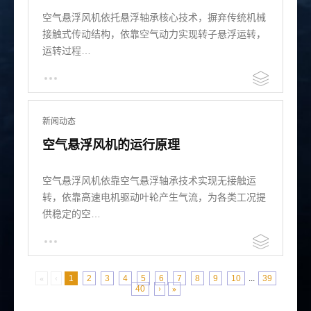
空气悬浮风机依托悬浮轴承核心技术，摒弃传统机械
接触式传动结构，依靠空气动力实现转子悬浮运转，
运转过程…
新闻动态
空气悬浮风机的运行原理
空气悬浮风机依靠空气悬浮轴承技术实现无接触运
转，依靠高速电机驱动叶轮产生气流，为各类工况提
供稳定的空…
«
‹
1
2
3
4
5
6
7
8
9
10
...
39
40
›
»