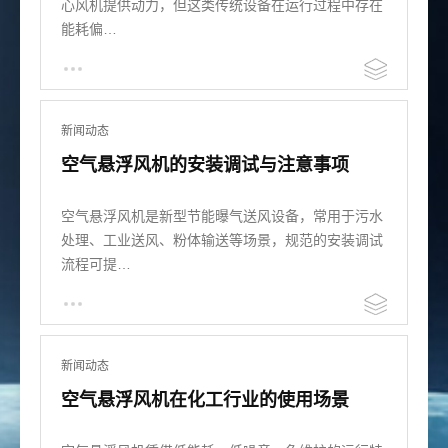
心风机提供动力，但这类传统设备在运行过程中存在
能耗偏…
新闻动态
空气悬浮风机的安装调试与注意事项
空气悬浮风机是新型节能曝气送风设备，常用于污水
处理、工业送风、粉体输送等场景，规范的安装调试
流程可提…
新闻动态
空气悬浮风机在化工行业的使用场景