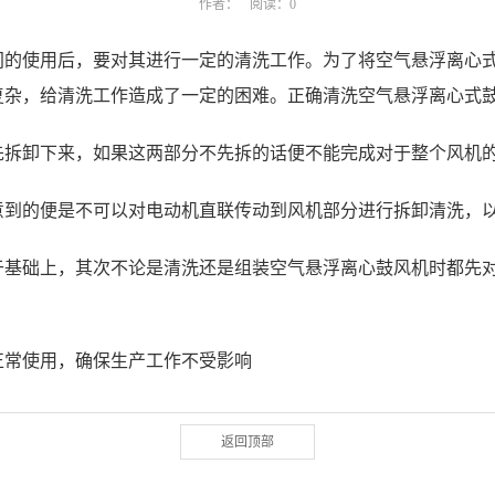
作者：
阅读：0
间的使用后，要对其进行一定的清洗工作。为了将空气悬浮离心
复杂，给清洗工作造成了一定的困难。正确清洗空气悬浮离心式
先拆卸下来，如果这两部分不先拆的话便不能完成对于整个风机
意到的便是不可以对电动机直联传动到风机部分进行拆卸清洗，
于基础上，其次不论是清洗还是组装空气悬浮离心鼓风机时都先
正常使用，确保生产工作不受影响
返回顶部