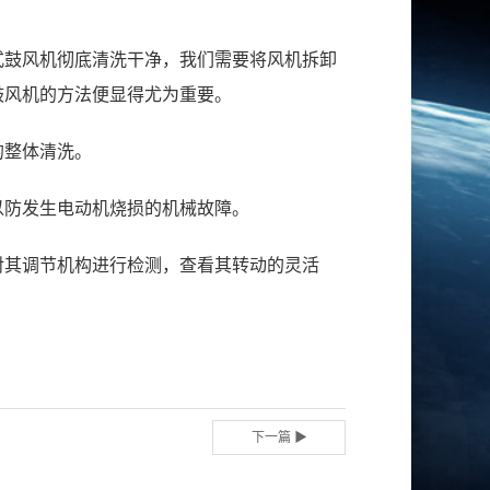
式鼓风机彻底清洗干净，我们需要将风机拆卸
鼓风机的方法便显得尤为重要。
的整体清洗。
以防发生电动机烧损的机械故障。
对其调节机构进行检测，查看其转动的灵活
下一篇 ▶