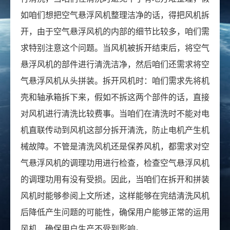
如咱们想把空气悬浮风机整理洁净的话，得把风机拆
开，由于空气悬浮风机的内部的细节比较多，咱们需
求特别注意这个问题。当风机被拆开结束后，将空气
悬浮风机的部件进行清洗洁净，然后咱们还需求将空
气悬浮风机从头拼装。拆开风机时：咱们需求先将机
壳和轴承箱拆下来，假如不拆这两个部件的话，直接
对风机进行清洗比较费事。当咱们在清洗时不能对电
机直联传动到风机这部分拆开清洗，防止电机产生机
械故障。不管是清洗风机还是保养风机，都需求对空
气悬浮风机的调理功用进行检查，检查空气悬浮风机
的调理功用有没有受损。因此，当咱们在拆开和拼装
风机时能够参阅上文所述，这样能够在完结清洗风机
后降低产生问题的可能性，确保用户能够正常的运用
风机，确保用户生产不受到影响。